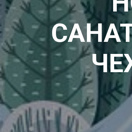
Н
САНА
ЧЕ