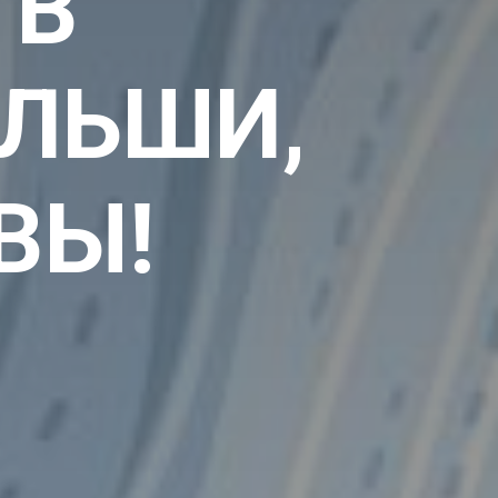
 В
ЛЬШИ,
ВЫ!
е