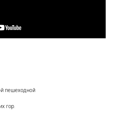
ой пешеходной
х гор.