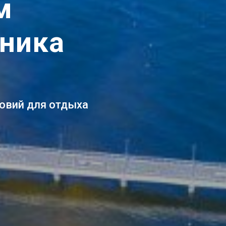
м
чника
ловий для отдыха