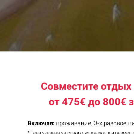
Совместите отдых 
от 475€ до 800€ з
Включая:
проживание, 3-х разовое п
*Цена указана за одного человека при размещ