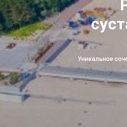
суст
Уникальное соче