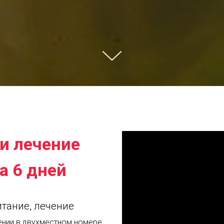
и лечение
а 6 дней
итание, лечение
ении в двухместном номере